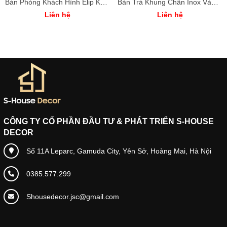
Bàn Phòng Khách Hình Elip Khung Chân Inox Vàng Xước
Bàn Trà Khung Chân Inox Vàng Xước
Liên hệ
Liên hệ
CÔNG TY CỔ PHẦN ĐẦU TƯ & PHÁT TRIỂN S-HOUSE
DECOR
Số 11A Leparc, Gamuda City, Yên Sở, Hoàng Mai, Hà Nội
0385.577.299
Shousedecor.jsc@gmail.com