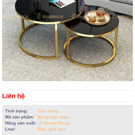
Liên hệ
Tình trạng:
Còn hàng
Mã sản phẩm:
Đang cập nhật...
Hãng sản xuất:
S-House Decor
Loại:
Bàn, ghế inox