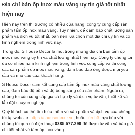
Địa chỉ bán ốp inox màu vàng uy tín giá tốt nhất
hiện nay
Hiện nay trên thị trường có nhiều cửa hàng, công ty cung cấp sản
phẩm tấm ốp inox màu vàng. Tuy nhiên, để đảm bảo chất lượng sản
phẩm và dịch vụ tốt nhất, bạn nên lựa chọn một địa chỉ uy tín và có
kinh nghiệm trong lĩnh vực này.
Trong đó, S House Decor là một trong những địa chỉ bán tấm ốp
inox màu vàng uy tín và chất lượng nhất hiện nay. Công ty chúng tôi
đã có nhiều năm kinh nghiệm trong lĩnh vực cung cấp và thi công
các sản phẩm ốp inox màu vàng, đảm bảo đáp ứng được mọi yêu
cầu và nhu cầu của khách hàng.
S House Decor cam kết cung cấp tấm ốp inox màu vàng chất lượng
cao, đảm bảo độ bền và độ bóng sáng của sản phẩm. Ngoài ra,
chúng tôi còn cung cấp giá cả hợp lý và dịch vụ tư vấn, thiết kế và
lắp đặt chuyên nghiệp.
Quý khách có thể tìm hiểu thêm về sản phẩm và dịch vụ của chúng
tôi tại website:
https://shousedecor.vn
, hoặc
liên hệ
trực tiếp với
chúng tôi qua số điện thoại
0385.577.299
để được tư vấn và báo giá
chi tiết nhất về tấm ốp inox vàng.