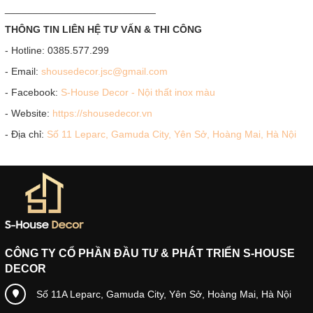
___________________________
THÔNG TIN LIÊN HỆ TƯ VẤN & THI CÔNG
- Hotline: 0385.577.299
- Email:
shousedecor.jsc@gmail.com
- Facebook:
S-House Decor - Nội thất inox màu
- Website:
https://shousedecor.vn
- Địa chỉ:
Số 11 Leparc, Gamuda City, Yên Sở, Hoàng Mai, Hà Nội
CÔNG TY CỔ PHẦN ĐẦU TƯ & PHÁT TRIỂN S-HOUSE
DECOR
Số 11A Leparc, Gamuda City, Yên Sở, Hoàng Mai, Hà Nội