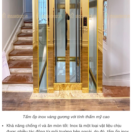
Tấm ốp inox vàng gương với tính thẩm mỹ cao
Khả năng chống rỉ và ăn mòn tốt: Inox là một loại vật liệu chịu
được nhiều tác động từ môi trường bên ngoài, do đó, tấm ốp inox