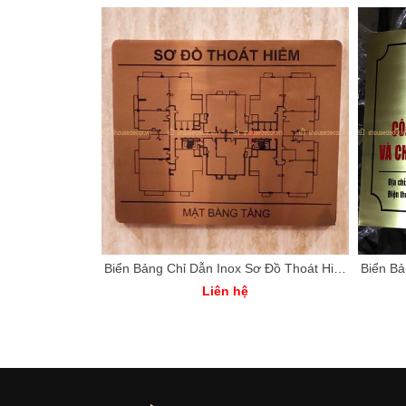
BỘ LOGO QUẢNG CÁO BẰNG INOX – MANG LẠI VẺ SỰ MỚI LẠ
Biển Bảng Chỉ Dẫn Inox Sơ Đồ Thoát Hiển Màu Hồng Đồng
Liên hệ