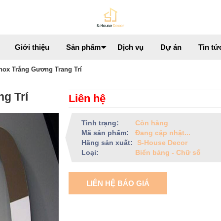
Giới thiệu
Sản phẩm
Dịch vụ
Dự án
Tin tứ
nox Trắng Gương Trang Trí
g Trí
Liên hệ
Tình trạng:
Còn hàng
Mã sản phẩm:
Đang cập nhật...
Hãng sản xuất:
S-House Decor
Loại:
Biển bảng - Chữ số
LIÊN HỆ BÁO GIÁ