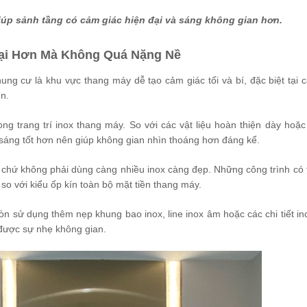
p sảnh tầng có cảm giác hiện đại và sáng không gian hơn.
Đại Hơn Mà Không Quá Nặng Nề
ng cư là khu vực thang máy dễ tạo cảm giác tối và bí, đặc biệt tại 
n.
ng trang trí inox thang máy. So với các vật liệu hoàn thiện dày hoặc
sáng tốt hơn nên giúp không gian nhìn thoáng hơn đáng kể.
 chứ không phải dùng càng nhiều inox càng đẹp. Những công trình có tỷ
so với kiểu ốp kín toàn bộ mặt tiền thang máy.
n sử dụng thêm nẹp khung bao inox, line inox âm hoặc các chi tiết i
 được sự nhẹ không gian.