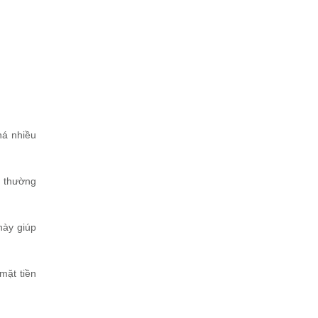
há nhiều
y thường
này giúp
mặt tiền