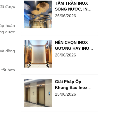
TẤM TRẦN INOX
 đã được
SÓNG NƯỚC, INOX
MÀU TRÀ: GIẢI
26/06/2026
PHÁP TRANG TRÍ
iúp hoàn
TRẦN NHÀ SANG
ồng được
TRỌNG
NÊN CHỌN INOX
GƯƠNG HAY INOX
 và đồng
XƯỚC CHO CABIN
26/06/2026
THANG MÁY BIỆT
THỰ?
 tốt hơn
Giải Pháp Ốp
Khung Bao Inox
Thang Máy Cho
25/06/2026
Chung Cư Cao Cấp