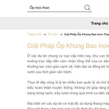
Trang chủ
Trang chủ
Tin tức
Giải Pháp Ốp Khung Bao Inox Th
Giải Pháp Ốp Khung Bao In
Ở các dự án chung cư cao cấp hiện nay, khu vực th
hưởng trực tiếp đến cảm nhận tổng thể của cư dân
thường tạo cảm giác sạch sẽ, hiện đại và đồng bộ hơ
xước sau thời gian vận hành.
Thực tế đây cũng là lý do nhiều ban quản lý và chủ 
kiểu hoàn thiện truyền thống. Không chỉ giúp tăng
trạng bong cạnh, trầy xước trong quá trình cư dân v
Đặc biệt với các dự án có mật độ sử dụng thang máy 
tầng giữ được cảm giác mới và ổn định lâu dài hơn.