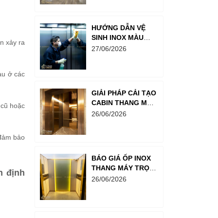
HƯỚNG DẪN VỆ
SINH INOX MÀU
n xảy ra
PVD CHUẨN
27/06/2026
KHÁCH SẠN 5
SAO: GIỮ BỀ MẶT
àu ở các
LUÔN SÁNG BÓNG
NHƯ MỚI
GIẢI PHÁP CẢI TẠO
CABIN THANG MÁY
 cũ hoặc
CŨ BẰNG INOX MẠ
26/06/2026
PVD: LỘT XÁC
KHÔNG GIAN CHỈ
 đảm bảo
TRONG MỘT
BƯỚC
BÁO GIÁ ỐP INOX
THANG MÁY TRỌN
n định
GÓI MỚI NHẤT
26/06/2026
2026