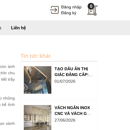
0
Đăng nhập
Đăng ký
c
Liên hệ
Tin tức khác
 còn ảnh
TẠO DẤU ẤN THỊ
chỉn chu
GIÁC ĐẲNG CẤP:
iết trầy
TẤM INOX SÓNG
01/07/2026
NƯỚC TRONG
THIẾT KẾ SẢNH,
QUẦY BAR VÀ
ho những
SHOWROOM
 kể tình
VÁCH NGĂN INOX
CNC VÀ VÁCH GỖ,
LỰA CHỌN NÀO
27/06/2026
vực sảnh
BỀN HƠN?