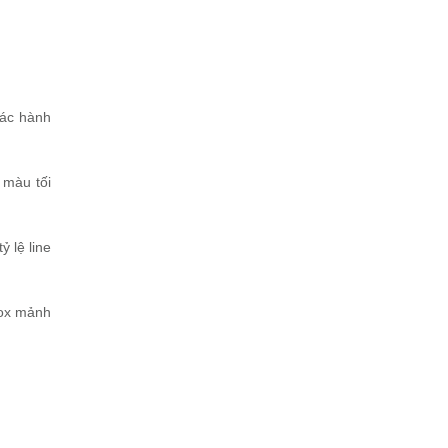
các hành
 màu tối
 lệ line
nox mảnh