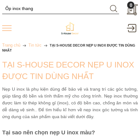
0
Trang chủ
Tin tức
TẠI S-HOUSE DECOR NẸP U INOX ĐƯỢC TIN DÙNG
NHẤT
TẠI S-HOUSE DECOR NẸP U INOX
ĐƯỢC TIN DÙNG NHẤT
Nẹp U inox là phụ kiện dùng để bảo vệ và trang trí các góc tường,
giúp tăng độ bền và tính thẩm mỹ cho công trình. Nẹp inox thường
được làm từ thép không gỉ (inox), có độ bền cao, chống ăn mòn và
dễ dàng vệ sinh.. Để tìm hiểu kĩ hơn về nẹp inox góc tường và tính
ứng dụng của sản phẩm qua bài viết dưới đây.
Tại sao nên chọn nẹp U inox màu?