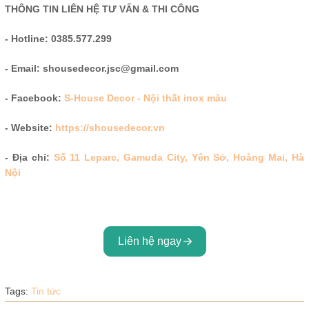
THÔNG TIN LIÊN HỆ TƯ VẤN & THI CÔNG
- Hotline: 0385.577.299
- Email: shousedecor.jsc@gmail.com
- Facebook:
S-House Decor - Nội thất inox màu
- Website:
https://shousedecor.vn
- Địa chỉ:
Số 11 Leparc, Gamuda City, Yên Sở, Hoàng Mai, Hà
Nội
Liên hệ ngay
Tags:
Tin tức