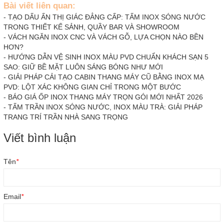
Bài viết liên quan:
-
TẠO DẤU ẤN THỊ GIÁC ĐẲNG CẤP: TẤM INOX SÓNG NƯỚC
TRONG THIẾT KẾ SẢNH, QUẦY BAR VÀ SHOWROOM
-
VÁCH NGĂN INOX CNC VÀ VÁCH GỖ, LỰA CHỌN NÀO BỀN
HƠN?
-
HƯỚNG DẪN VỆ SINH INOX MÀU PVD CHUẨN KHÁCH SẠN 5
SAO: GIỮ BỀ MẶT LUÔN SÁNG BÓNG NHƯ MỚI
-
GIẢI PHÁP CẢI TẠO CABIN THANG MÁY CŨ BẰNG INOX MẠ
PVD: LỘT XÁC KHÔNG GIAN CHỈ TRONG MỘT BƯỚC
-
BÁO GIÁ ỐP INOX THANG MÁY TRỌN GÓI MỚI NHẤT 2026
-
TẤM TRẦN INOX SÓNG NƯỚC, INOX MÀU TRÀ: GIẢI PHÁP
TRANG TRÍ TRẦN NHÀ SANG TRỌNG
Viết bình luận
Tên
*
Email
*