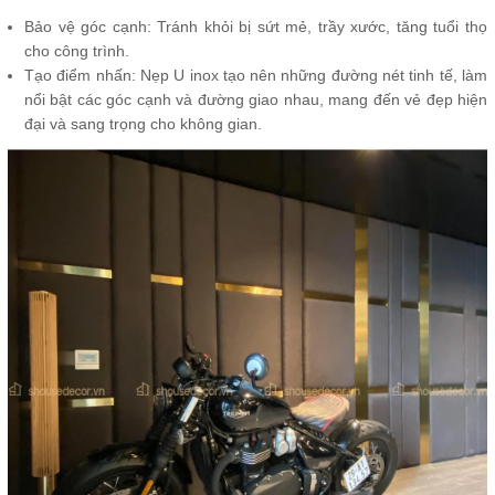
Bảo vệ góc cạnh: Tránh khỏi bị sứt mẻ, trầy xước, tăng tuổi thọ
cho công trình.
Tạo điểm nhấn: Nẹp U inox tạo nên những đường nét tinh tế, làm
nổi bật các góc cạnh và đường giao nhau, mang đến vẻ đẹp hiện
đại và sang trọng cho không gian.