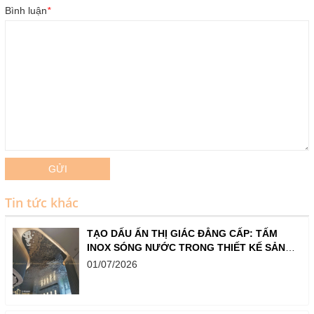
Bình luận
*
GỬI
Tin tức khác
TẠO DẤU ẤN THỊ GIÁC ĐẲNG CẤP: TẤM
INOX SÓNG NƯỚC TRONG THIẾT KẾ SẢNH,
QUẦY BAR VÀ SHOWROOM
01/07/2026