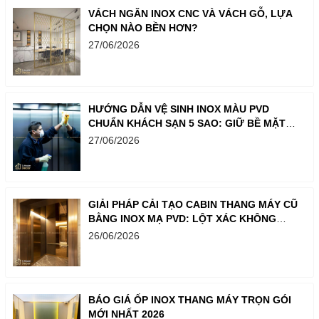
VÁCH NGĂN INOX CNC VÀ VÁCH GỖ, LỰA
CHỌN NÀO BỀN HƠN?
27/06/2026
HƯỚNG DẪN VỆ SINH INOX MÀU PVD
CHUẨN KHÁCH SẠN 5 SAO: GIỮ BỀ MẶT
LUÔN SÁNG BÓNG NHƯ MỚI
27/06/2026
GIẢI PHÁP CẢI TẠO CABIN THANG MÁY CŨ
BẰNG INOX MẠ PVD: LỘT XÁC KHÔNG
GIAN CHỈ TRONG MỘT BƯỚC
26/06/2026
BÁO GIÁ ỐP INOX THANG MÁY TRỌN GÓI
MỚI NHẤT 2026