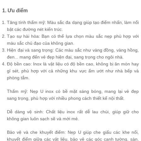
1. Ưu điểm
Tăng tính thẩm mỹ: Màu sắc đa dạng giúp tạo điểm nhấn, làm nổi
bật các đường nét kiến trúc.
Tạo sự hài hòa: Bạn có thể lựa chọn màu sắc nẹp phù hợp với
màu sắc chủ đạo của không gian.
Hiện đại và sang trọng: Các màu sắc như vàng đồng, vàng hồng,
đen... mang đến vẻ đẹp hiện đại, sang trọng cho ngôi nhà.
Độ bền cao: Inox là vật liệu có độ bền cao, không bị ăn mòn hay
gỉ sét, phù hợp với cả những khu vực ẩm ướt như nhà bếp và
phòng tắm.
Thẩm mỹ: Nẹp U inox có bề mặt sáng bóng, mang lại vẻ đẹp
sang trọng, phù hợp với nhiều phong cách thiết kế nội thất.
Dễ dàng vệ sinh: Chất liệu inox rất dễ lau chùi, giúp giữ cho
không gian luôn sạch sẽ và mới mẻ.
Bảo vệ và che khuyết điểm: Nẹp U giúp che giấu các khe nối,
khuyết điểm giữa các vật liệu, bảo vệ các góc cạnh tường, sàn,