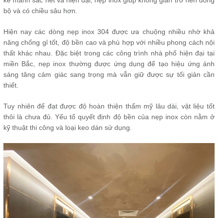
kế mảnh sắc nét và hiện đại, nẹp inox giúp không gian trở nên đồng
bộ và có chiều sâu hơn.
Hiện nay các dòng nẹp inox 304 được ưa chuộng nhiều nhờ khả
năng chống gỉ tốt, độ bền cao và phù hợp với nhiều phong cách nội
thất khác nhau. Đặc biệt trong các công trình nhà phố hiện đại tại
miền Bắc, nẹp inox thường được ứng dụng để tạo hiệu ứng ánh
sáng tăng cảm giác sang trọng mà vẫn giữ được sự tối giản cần
thiết.
Tuy nhiên để đạt được độ hoàn thiện thẩm mỹ lâu dài, vật liệu tốt
thôi là chưa đủ. Yếu tố quyết định độ bền của nẹp inox còn nằm ở
kỹ thuật thi công và loại keo dán sử dụng.