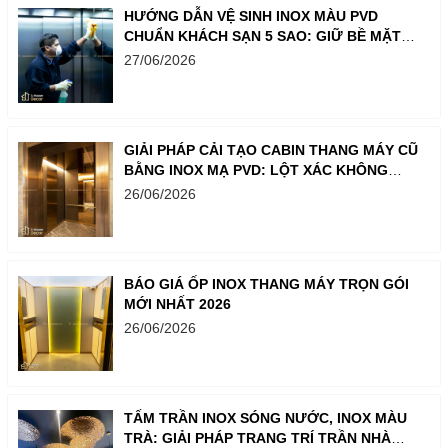
HƯỚNG DẪN VỆ SINH INOX MÀU PVD
CHUẨN KHÁCH SẠN 5 SAO: GIỮ BỀ MẶT
LUÔN SÁNG BÓNG NHƯ MỚI
27/06/2026
GIẢI PHÁP CẢI TẠO CABIN THANG MÁY CŨ
BẰNG INOX MẠ PVD: LỘT XÁC KHÔNG
GIAN CHỈ TRONG MỘT BƯỚC
26/06/2026
BÁO GIÁ ỐP INOX THANG MÁY TRỌN GÓI
MỚI NHẤT 2026
26/06/2026
TẤM TRẦN INOX SÓNG NƯỚC, INOX MÀU
TRÀ: GIẢI PHÁP TRANG TRÍ TRẦN NHÀ