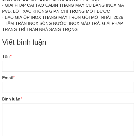
-
GIẢI PHÁP CẢI TẠO CABIN THANG MÁY CŨ BẰNG INOX MẠ
PVD: LỘT XÁC KHÔNG GIAN CHỈ TRONG MỘT BƯỚC
-
BÁO GIÁ ỐP INOX THANG MÁY TRỌN GÓI MỚI NHẤT 2026
-
TẤM TRẦN INOX SÓNG NƯỚC, INOX MÀU TRÀ: GIẢI PHÁP
TRANG TRÍ TRẦN NHÀ SANG TRỌNG
Viết bình luận
Tên
*
Email
*
Bình luận
*