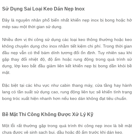
Sử Dụng Sai Loại Keo Dán Nẹp Inox
Đây là nguyên nhân phổ biến nhất khiến nẹp inox bị bong hoặc hở
mép sau một thời gian sử dụng.
Nhiều đơn vị thi công sử dụng các loại keo thông thường hoặc keo
không chuyên dụng cho inox nhằm tiết kiệm chi phí. Trong thời gian
đầu nẹp vẫn có thể bám dính tương đối ổn định. Tuy nhiên sau khi
gặp thay đổi nhiệt độ, độ ẩm hoặc rung động trong quá trình sử
dụng, lớp keo bắt đầu giảm liên kết khiến nẹp bị bong dần khỏi bề
mặt.
Đặc biệt tại các khu vực như cabin thang máy, cửa tầng hay hành
lang có tần suất sử dụng cao, rung động liên tục sẽ khiến tình trạng
bong tróc xuất hiện nhanh hơn nếu keo dán không đạt tiêu chuẩn.
Bề Mặt Thi Công Không Được Xử Lý Kỹ
Một lỗi rất thường gặp trong quá trình thi công nẹp inox là bề mặt
chưa được vệ sinh sạch bụi, dầu hoặc độ ẩm trước khi dán keo.