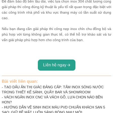
Để đảm bảo độ bền lâu dài, việc lựa chọn inox 304 chất lượng cùng
giải pháp thi công đúng kỹ thuật là yếu tố rất quan trọng đặc biệt với
các công trình nhà phố và khu vực thang máy có tần suất sử dụng
cao.
Nếu bạn đang cần giải pháp thi công nẹp inox chỉn chu đồng bộ và
phù hợp với từng không gian thực tế, có thể hỗ trợ khảo sát và tư
vấn giải pháp phù hợp hơn cho công trình của bạn.
Liên hệ ngay
Bài viết liên quan:
-
TẠO DẤU ẤN THỊ GIÁC ĐẲNG CẤP: TẤM INOX SÓNG NƯỚC
TRONG THIẾT KẾ SẢNH, QUẦY BAR VÀ SHOWROOM
-
VÁCH NGĂN INOX CNC VÀ VÁCH GỖ, LỰA CHỌN NÀO BỀN
HƠN?
-
HƯỚNG DẪN VỆ SINH INOX MÀU PVD CHUẨN KHÁCH SẠN 5
SAO: GIỮ BỀ MẶT LUÔN SÁNG BÓNG NHƯ MỚI