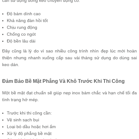
cần sử dụng dòng keo chuyên dụng có:
Độ bám dính cao
Khả năng đàn hồi tốt
Chịu rung động
Chống co ngót
Độ bền lâu dài
Đây cũng là lý do vì sao nhiều công trình nhìn đẹp lúc mới hoàn
thiện nhưng nhanh xuống cấp sau vài tháng sử dụng do dùng sai
keo dán.
Đảm Bảo Bề Mặt Phẳng Và Khô Trước Khi Thi Công
Một bề mặt đạt chuẩn sẽ giúp nẹp inox bám chắc và hạn chế tối đa
tình trạng hở mép.
Trước khi thi công cần:
Vệ sinh sạch bụi
Loại bỏ dầu hoặc hơi ẩm
Xử lý độ phẳng bề mặt