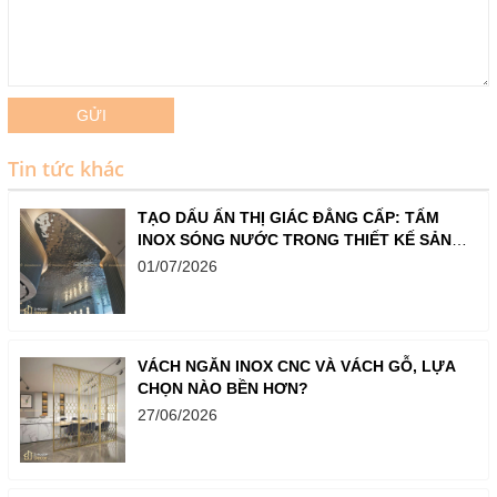
GỬI
Tin tức khác
TẠO DẤU ẤN THỊ GIÁC ĐẲNG CẤP: TẤM
INOX SÓNG NƯỚC TRONG THIẾT KẾ SẢNH,
QUẦY BAR VÀ SHOWROOM
01/07/2026
VÁCH NGĂN INOX CNC VÀ VÁCH GỖ, LỰA
CHỌN NÀO BỀN HƠN?
27/06/2026