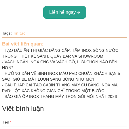
Liên hệ ngay
Tags:
Tin tức
Bài viết liên quan:
-
TẠO DẤU ẤN THỊ GIÁC ĐẲNG CẤP: TẤM INOX SÓNG NƯỚC
TRONG THIẾT KẾ SẢNH, QUẦY BAR VÀ SHOWROOM
-
VÁCH NGĂN INOX CNC VÀ VÁCH GỖ, LỰA CHỌN NÀO BỀN
HƠN?
-
HƯỚNG DẪN VỆ SINH INOX MÀU PVD CHUẨN KHÁCH SẠN 5
SAO: GIỮ BỀ MẶT LUÔN SÁNG BÓNG NHƯ MỚI
-
GIẢI PHÁP CẢI TẠO CABIN THANG MÁY CŨ BẰNG INOX MẠ
PVD: LỘT XÁC KHÔNG GIAN CHỈ TRONG MỘT BƯỚC
-
BÁO GIÁ ỐP INOX THANG MÁY TRỌN GÓI MỚI NHẤT 2026
Viết bình luận
Tên
*