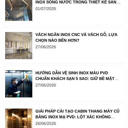
INOX SÓNG NƯỚC TRONG THIẾT KẾ SẢNH,
QUẦY BAR VÀ SHOWROOM
01/07/2026
VÁCH NGĂN INOX CNC VÀ VÁCH GỖ, LỰA
CHỌN NÀO BỀN HƠN?
27/06/2026
HƯỚNG DẪN VỆ SINH INOX MÀU PVD
CHUẨN KHÁCH SẠN 5 SAO: GIỮ BỀ MẶT
LUÔN SÁNG BÓNG NHƯ MỚI
27/06/2026
GIẢI PHÁP CẢI TẠO CABIN THANG MÁY CŨ
BẰNG INOX MẠ PVD: LỘT XÁC KHÔNG
GIAN CHỈ TRONG MỘT BƯỚC
26/06/2026