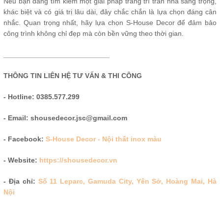
Nếu bạn đang tìm kiếm một giải pháp trang trí trần nhà sang trọng,
khác biệt và có giá trị lâu dài, đây chắc chắn là lựa chọn đáng cân
nhắc. Quan trọng nhất, hãy lựa chọn S-House Decor để đảm bảo
công trình không chỉ đẹp mà còn bền vững theo thời gian.
___________________________
THÔNG TIN LIÊN HỆ TƯ VẤN & THI CÔNG
- Hotline: 0385.577.299
- Email: shousedecor.jsc@gmail.com
- Facebook:
S-House Decor - Nội thất inox màu
- Website:
https://shousedecor.vn
- Địa chỉ:
Số 11 Leparc, Gamuda City, Yên Sở, Hoàng Mai, Hà
Nội