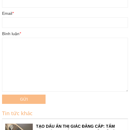
Email
*
Bình luận
*
GỬI
Tin tức khác
TẠO DẤU ẤN THỊ GIÁC ĐẲNG CẤP: TẤM