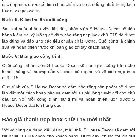
các nẹp inox được cố định chắc chắn và có sự đồng nhất trong kích
thước và góc vuông.
Bước 5: Kiểm tra lần cuối cùng
Sau khi hoàn thành việc lắp đặt, nhân viên S House Decor sẽ tiến
hành kiểm tra kỹ lưỡng để đảm bảo rằng nẹp inox chữ T15 đã được
lắp đúng và đáp ứng các tiêu chuẩn chất lượng. Cuối cùng là chỉnh
sửa và hoàn thiện trước khi bàn giao tới tay khách hàng
Bước 6: Bàn giao công trình
Cuối cùng, nhân viên S House Decor sẽ bàn giao công trình cho
khách hàng và hướng dẫn về cách bảo quản và vệ sinh nẹp inox
chữ T15
Quy trình của S House Decor sẽ đảm bảo rằng sản phẩm sẽ được
lắp đặt một cách hoàn hảo và đem tới sự hài lòng tuyệt đối cho chủ
đầu tư. Với mỗi công trình, sự tỉ mỉ và hoàn thiện luôn được S
House Decor đặt lên hàng đầu.
Báo giá thanh nẹp inox chữ T15 mới nhất
Với vô cùng đa dạng kiểu dáng, mẫu mã, S House Decor sẽ đem tới
rất nhiều sự lựa chọn cho khách hàng. Dưới đây, chúng tôi xin gửi