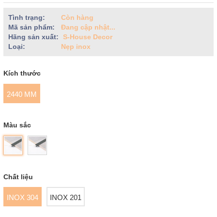
Tình trạng:
Còn hàng
Mã sản phẩm:
Đang cập nhật...
Hãng sản xuất:
S-House Decor
Loại:
Nẹp inox
Kích thước
2440 MM
Màu sắc
Chất liệu
INOX 304
INOX 201