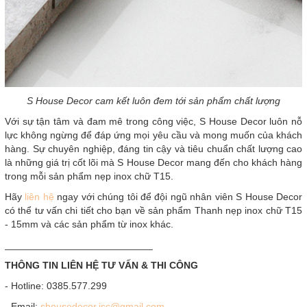
S House Decor cam kết luôn đem tới sản phẩm chất lượng
Với sự tận tâm và đam mê trong công việc, S House Decor luôn nỗ
lực không ngừng để đáp ứng mọi yêu cầu và mong muốn của khách
hàng. Sự chuyên nghiệp, đáng tin cậy và tiêu chuẩn chất lượng cao
là những giá trị cốt lõi mà S House Decor mang đến cho khách hàng
trong mỗi sản phẩm nẹp inox chữ T15.
Hãy
liên hệ
ngay với chúng tôi để đội ngũ nhân viên S House Decor
có thể tư vấn chi tiết cho bạn về sản phẩm Thanh nẹp inox chữ T15
- 15mm và các sản phẩm từ inox khác.
___________________________
THÔNG TIN LIÊN HỆ TƯ VẤN & THI CÔNG
- Hotline: 0385.577.299
- Email:
shousedecor.jsc@gmail.com