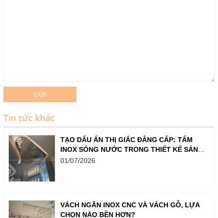
GỬI
Tin tức khác
TẠO DẤU ẤN THỊ GIÁC ĐẲNG CẤP: TẤM
INOX SÓNG NƯỚC TRONG THIẾT KẾ SẢNH,
QUẦY BAR VÀ SHOWROOM
01/07/2026
VÁCH NGĂN INOX CNC VÀ VÁCH GỖ, LỰA
CHỌN NÀO BỀN HƠN?