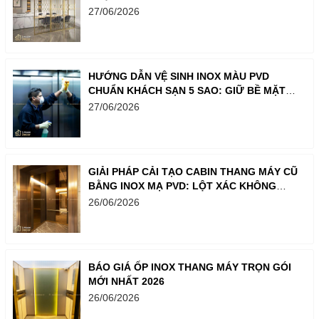
27/06/2026
HƯỚNG DẪN VỆ SINH INOX MÀU PVD
CHUẨN KHÁCH SẠN 5 SAO: GIỮ BỀ MẶT
LUÔN SÁNG BÓNG NHƯ MỚI
27/06/2026
GIẢI PHÁP CẢI TẠO CABIN THANG MÁY CŨ
BẰNG INOX MẠ PVD: LỘT XÁC KHÔNG
GIAN CHỈ TRONG MỘT BƯỚC
26/06/2026
BÁO GIÁ ỐP INOX THANG MÁY TRỌN GÓI
MỚI NHẤT 2026
26/06/2026