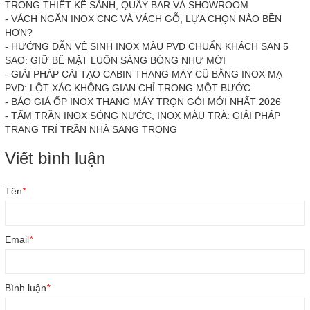
TRONG THIẾT KẾ SẢNH, QUẦY BAR VÀ SHOWROOM
-
VÁCH NGĂN INOX CNC VÀ VÁCH GỖ, LỰA CHỌN NÀO BỀN
HƠN?
-
HƯỚNG DẪN VỆ SINH INOX MÀU PVD CHUẨN KHÁCH SẠN 5
SAO: GIỮ BỀ MẶT LUÔN SÁNG BÓNG NHƯ MỚI
-
GIẢI PHÁP CẢI TẠO CABIN THANG MÁY CŨ BẰNG INOX MẠ
PVD: LỘT XÁC KHÔNG GIAN CHỈ TRONG MỘT BƯỚC
-
BÁO GIÁ ỐP INOX THANG MÁY TRỌN GÓI MỚI NHẤT 2026
-
TẤM TRẦN INOX SÓNG NƯỚC, INOX MÀU TRÀ: GIẢI PHÁP
TRANG TRÍ TRẦN NHÀ SANG TRỌNG
Viết bình luận
Tên
*
Email
*
Bình luận
*