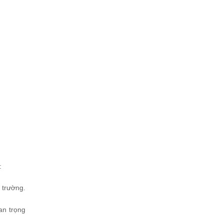
h:
 trường.
an trọng