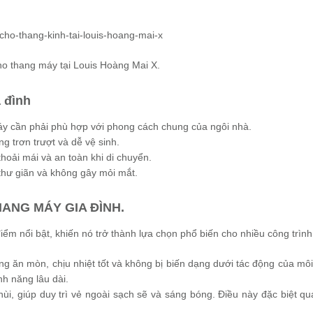
ho thang máy tại Louis Hoàng Mai X.
a đình
máy cần phải phù hợp với phong cách chung của ngôi nhà.
ng trơn trượt và dễ vệ sinh.
oải mái và an toàn khi di chuyển.
thư giãn và không gây mỏi mắt.
ANG MÁY GIA ĐÌNH.
iểm nổi bật, khiến nó trở thành lựa chọn phổ biến cho nhiều công trìn
ng ăn mòn, chịu nhiệt tốt và không bị biến dạng dưới tác động của môi
nh năng lâu dài.
hùi, giúp duy trì vẻ ngoài sạch sẽ và sáng bóng. Điều này đặc biệt qu
.