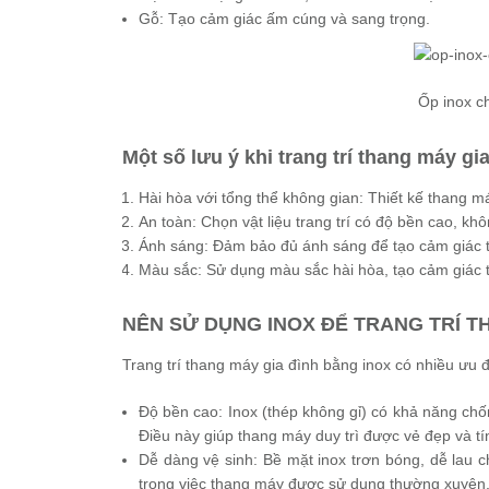
Gỗ: Tạo cảm giác ấm cúng và sang trọng.
Ốp inox c
Một số lưu ý khi trang trí thang máy gi
Hài hòa với tổng thể không gian: Thiết kế thang 
An toàn: Chọn vật liệu trang trí có độ bền cao, khô
Ánh sáng: Đảm bảo đủ ánh sáng để tạo cảm giác th
Màu sắc: Sử dụng màu sắc hài hòa, tạo cảm giác 
NÊN SỬ DỤNG INOX ĐỂ TRANG TRÍ TH
Trang trí thang máy gia đình bằng inox có nhiều ưu đ
Độ bền cao: Inox (thép không gỉ) có khả năng chố
Điều này giúp thang máy duy trì được vẻ đẹp và tí
Dễ dàng vệ sinh: Bề mặt inox trơn bóng, dễ lau c
trong việc thang máy được sử dụng thường xuyên