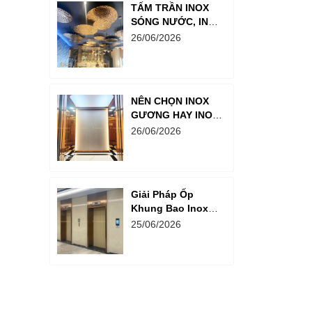
TẤM TRẦN INOX
SÓNG NƯỚC, INOX
MÀU TRÀ: GIẢI
26/06/2026
PHÁP TRANG TRÍ
TRẦN NHÀ SANG
TRỌNG
NÊN CHỌN INOX
GƯƠNG HAY INOX
XƯỚC CHO CABIN
26/06/2026
THANG MÁY BIỆT
THỰ?
Giải Pháp Ốp
Khung Bao Inox
Thang Máy Cho
25/06/2026
Chung Cư Cao Cấp