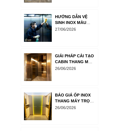
HƯỚNG DẪN VỆ
SINH INOX MÀU
PVD CHUẨN
27/06/2026
KHÁCH SẠN 5
SAO: GIỮ BỀ MẶT
LUÔN SÁNG BÓNG
NHƯ MỚI
GIẢI PHÁP CẢI TẠO
CABIN THANG MÁY
CŨ BẰNG INOX MẠ
26/06/2026
PVD: LỘT XÁC
KHÔNG GIAN CHỈ
TRONG MỘT
BƯỚC
BÁO GIÁ ỐP INOX
THANG MÁY TRỌN
GÓI MỚI NHẤT
26/06/2026
2026