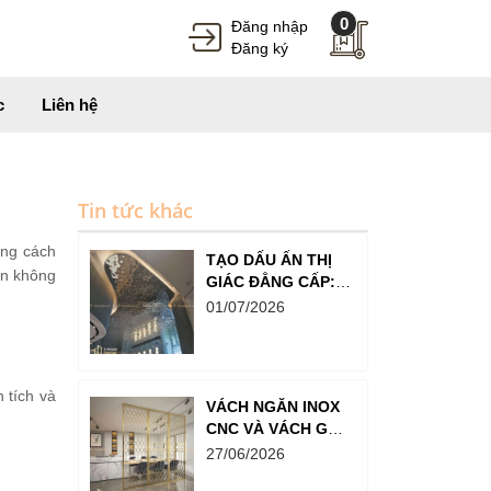
0
Đăng nhập
Đăng ký
c
Liên hệ
Tin tức khác
ong cách
TẠO DẤU ẤN THỊ
ến không
GIÁC ĐẲNG CẤP:
TẤM INOX SÓNG
01/07/2026
NƯỚC TRONG
THIẾT KẾ SẢNH,
QUẦY BAR VÀ
SHOWROOM
 tích và
VÁCH NGĂN INOX
CNC VÀ VÁCH GỖ,
LỰA CHỌN NÀO
27/06/2026
BỀN HƠN?