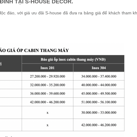
 ĐÌNH TẠI S-HOUSE DECOR.
 độc đáo, với giá ưu đãi S-house đã đưa ra bảng giá để khách tham k