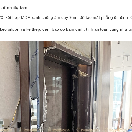
t định độ bền
20, kết hợp MDF xanh chống ẩm dày 9mm để tạo mặt phẳng ổn định. C
 keo silicon và ke thép, đảm bảo độ bám dính, tính an toàn cũng như 