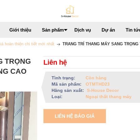
Giới thiệu
Sản phẩm
Dịch vụ
Dự án
Tin tứ
 hoàn thiện chi tiết mới nhất
TRANG TRÍ THANG MÁY SANG TRỌNG 
G TRỌNG
Liên hệ
NG CAO
Tình trạng:
Còn hàng
Mã sản phẩm:
OTMTHD23
Hãng sản xuất:
S-House Decor
Loại:
Ngoại thất thang máy
LIÊN HỆ BÁO GIÁ