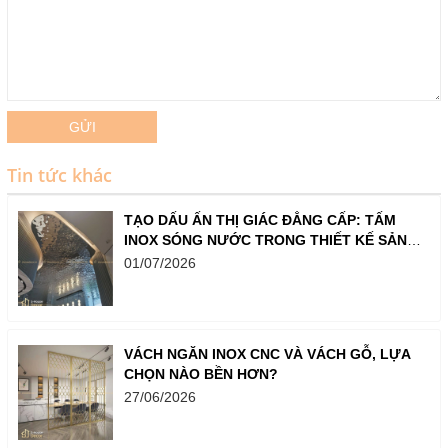
GỬI
Tin tức khác
TẠO DẤU ẤN THỊ GIÁC ĐẲNG CẤP: TẤM
INOX SÓNG NƯỚC TRONG THIẾT KẾ SẢNH,
QUẦY BAR VÀ SHOWROOM
01/07/2026
VÁCH NGĂN INOX CNC VÀ VÁCH GỖ, LỰA
CHỌN NÀO BỀN HƠN?
27/06/2026