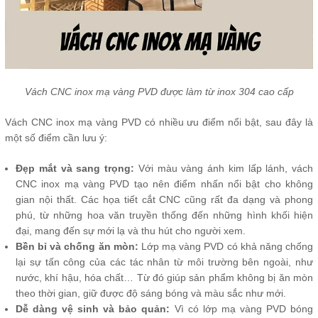
Vách CNC inox mạ vàng PVD được làm từ inox 304 cao cấp
Vách CNC inox mạ vàng PVD có nhiều ưu điểm nổi bật, sau đây là
một số điểm cần lưu ý:
Đẹp mắt và sang trọng:
Với màu vàng ánh kim lấp lánh, vách
CNC inox mạ vàng PVD tạo nên điểm nhấn nổi bật cho không
gian nội thất. Các họa tiết cắt CNC cũng rất đa dạng và phong
phú, từ những hoa văn truyền thống đến những hình khối hiện
đại, mang đến sự mới lạ và thu hút cho người xem.
Bền bỉ và chống ăn mòn:
Lớp mạ vàng PVD có khả năng chống
lại sự tấn công của các tác nhân từ môi trường bên ngoài, như
nước, khí hậu, hóa chất… Từ đó giúp sản phẩm không bị ăn mòn
theo thời gian, giữ được độ sáng bóng và màu sắc như mới.
Dễ dàng vệ sinh và bảo quản:
Vì có lớp mạ vàng PVD bóng