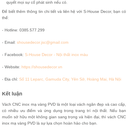
quyết mọi sự cố phát sinh nếu có.
Để biết thêm thông tin chi tiết và liên hệ với S-House Decor, bạn có
thể:
- Hotline: 0385.577.299
- Email:
shousedecor.jsc@gmail.com
- Facebook:
S-House Decor - Nội thất inox màu
- Website:
https://shousedecor.vn
- Địa chỉ:
Số 11 Leparc, Gamuda City, Yên Sở, Hoàng Mai, Hà Nội
Kết luận
Vách CNC inox mạ vàng PVD là một loại vách ngăn đẹp và cao cấp,
có nhiều ưu điểm và ứng dụng trong trang trí nội thất. Nếu bạn
muốn sở hữu một không gian sang trọng và hiện đại, thì vách CNC
inox mạ vàng PVD là sự lựa chọn hoàn hảo cho bạn.