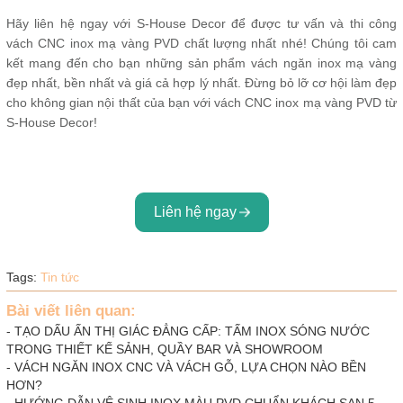
Hãy liên hệ ngay với S-House Decor để được tư vấn và thi công
vách CNC inox mạ vàng PVD chất lượng nhất nhé! Chúng tôi cam
kết mang đến cho bạn những sản phẩm vách ngăn inox mạ vàng
đẹp nhất, bền nhất và giá cả hợp lý nhất. Đừng bỏ lỡ cơ hội làm đẹp
cho không gian nội thất của bạn với vách CNC inox mạ vàng PVD từ
S-House Decor!
Liên hệ ngay
Tags:
Tin tức
Bài viết liên quan:
-
TẠO DẤU ẤN THỊ GIÁC ĐẲNG CẤP: TẤM INOX SÓNG NƯỚC
TRONG THIẾT KẾ SẢNH, QUẦY BAR VÀ SHOWROOM
-
VÁCH NGĂN INOX CNC VÀ VÁCH GỖ, LỰA CHỌN NÀO BỀN
HƠN?