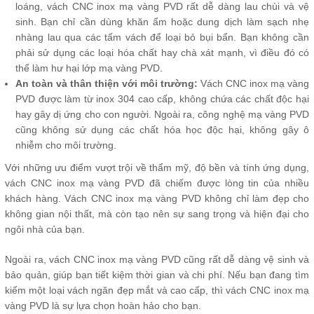
loáng, vách CNC inox mạ vàng PVD rất dễ dàng lau chùi và vệ
sinh. Bạn chỉ cần dùng khăn ẩm hoặc dung dịch làm sạch nhẹ
nhàng lau qua các tấm vách để loại bỏ bụi bẩn. Bạn không cần
phải sử dụng các loại hóa chất hay chà xát mạnh, vì điều đó có
thể làm hư hại lớp mạ vàng PVD.
An toàn và thân thiện với môi trường:
Vách CNC inox mạ vàng
PVD được làm từ inox 304 cao cấp, không chứa các chất độc hại
hay gây dị ứng cho con người. Ngoài ra, công nghệ mạ vàng PVD
cũng không sử dụng các chất hóa học độc hại, không gây ô
nhiễm cho môi trường.
Với những ưu điểm vượt trội về thẩm mỹ, độ bền và tính ứng dụng,
vách CNC inox mạ vàng PVD đã chiếm được lòng tin của nhiều
khách hàng. Vách CNC inox mạ vàng PVD không chỉ làm đẹp cho
không gian nội thất, mà còn tạo nên sự sang trọng và hiện đại cho
ngôi nhà của bạn.
Ngoài ra, vách CNC inox mạ vàng PVD cũng rất dễ dàng vệ sinh và
bảo quản, giúp bạn tiết kiệm thời gian và chi phí. Nếu bạn đang tìm
kiếm một loại vách ngăn đẹp mắt và cao cấp, thì vách CNC inox mạ
vàng PVD là sự lựa chọn hoàn hảo cho bạn.