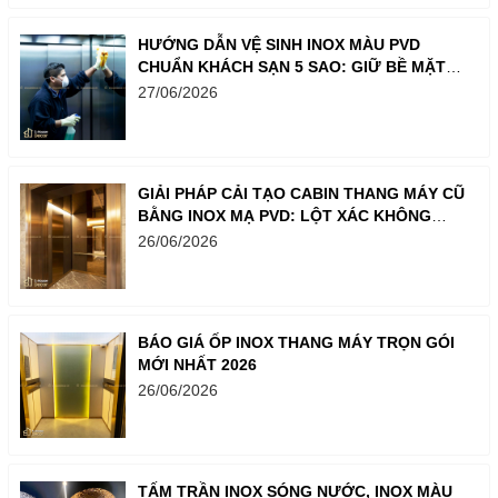
HƯỚNG DẪN VỆ SINH INOX MÀU PVD
CHUẨN KHÁCH SẠN 5 SAO: GIỮ BỀ MẶT
LUÔN SÁNG BÓNG NHƯ MỚI
27/06/2026
GIẢI PHÁP CẢI TẠO CABIN THANG MÁY CŨ
BẰNG INOX MẠ PVD: LỘT XÁC KHÔNG
GIAN CHỈ TRONG MỘT BƯỚC
26/06/2026
BÁO GIÁ ỐP INOX THANG MÁY TRỌN GÓI
MỚI NHẤT 2026
26/06/2026
TẤM TRẦN INOX SÓNG NƯỚC, INOX MÀU