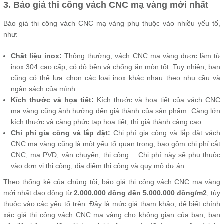
3. Báo giá thi công vách CNC mạ vàng mới nhất
Báo giá thi công vách CNC mạ vàng phụ thuộc vào nhiều yếu tố,
như:
Chất liệu inox:
Thông thường, vách CNC mạ vàng được làm từ
inox 304 cao cấp, có độ bền và chống ăn mòn tốt. Tuy nhiên, bạn
cũng có thể lựa chọn các loại inox khác nhau theo nhu cầu và
ngân sách của mình.
Kích thước và họa tiết:
Kích thước và họa tiết của vách CNC
mạ vàng cũng ảnh hưởng đến giá thành của sản phẩm. Càng lớn
kích thước và càng phức tạp họa tiết, thì giá thành càng cao.
Chi phí gia công và lắp đặt:
Chi phí gia công và lắp đặt vách
CNC mạ vàng cũng là một yếu tố quan trọng, bao gồm chi phí cắt
CNC, mạ PVD, vận chuyển, thi công… Chi phí này sẽ phụ thuộc
vào đơn vị thi công, địa điểm thi công và quy mô dự án.
Theo thống kê của chúng tôi, báo giá thi công vách CNC mạ vàng
mới nhất dao động từ
2.000.000 đồng đến 5.000.000 đồng/m2
, tùy
thuộc vào các yếu tố trên. Đây là mức giá tham khảo, để biết chính
xác giá thi công vách CNC mạ vàng cho không gian của bạn, bạn