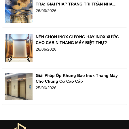
TRÀ: GIẢI PHÁP TRANG TRÍ TRẦN NHÀ
SANG TRỌNG
26/06/2026
NÊN CHỌN INOX GƯƠNG HAY INOX XƯỚC
CHO CABIN THANG MÁY BIỆT THỰ?
26/06/2026
Giải Pháp Ốp Khung Bao Inox Thang Máy
Cho Chung Cư Cao Cấp
25/06/2026