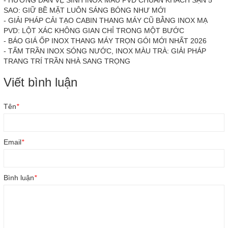
-
HƯỚNG DẪN VỆ SINH INOX MÀU PVD CHUẨN KHÁCH SẠN 5
SAO: GIỮ BỀ MẶT LUÔN SÁNG BÓNG NHƯ MỚI
-
GIẢI PHÁP CẢI TẠO CABIN THANG MÁY CŨ BẰNG INOX MẠ
PVD: LỘT XÁC KHÔNG GIAN CHỈ TRONG MỘT BƯỚC
-
BÁO GIÁ ỐP INOX THANG MÁY TRỌN GÓI MỚI NHẤT 2026
-
TẤM TRẦN INOX SÓNG NƯỚC, INOX MÀU TRÀ: GIẢI PHÁP
TRANG TRÍ TRẦN NHÀ SANG TRỌNG
Viết bình luận
Tên
*
Email
*
Bình luận
*