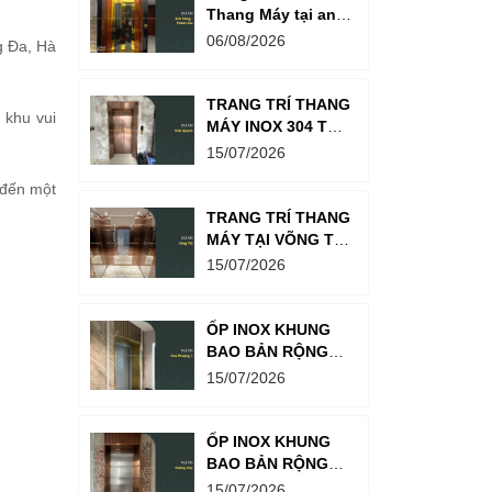
Thang Máy tại anh
Hùng Thanh Oai -
06/08/2026
g Đa, Hà
Giải pháp nâng
cao thẩm mỹ
không gian sống
TRANG TRÍ THANG
 khu vui
MÁY INOX 304 TẠI
VĨNH QUỲNH - GIẢI
15/07/2026
PHÁP DECOR
 đến một
ĐỒNG BỘ, NÂNG
TẦM ĐẲNG CẤP
TRANG TRÍ THANG
KHÔNG GIAN
MÁY TẠI VÕNG THỊ
- NÂNG TẦM THẨM
15/07/2026
MỸ KHÔNG GIAN
SỐNG
ỐP INOX KHUNG
BAO BẢN RỘNG
TẠI HOA PHƯỢNG
15/07/2026
7 - ĐIỂM NHẤN
NGOẠI THẤT SANG
TRỌNG, TINH TẾ
ỐP INOX KHUNG
BAO BẢN RỘNG
CÔNG TRÌNH
15/07/2026