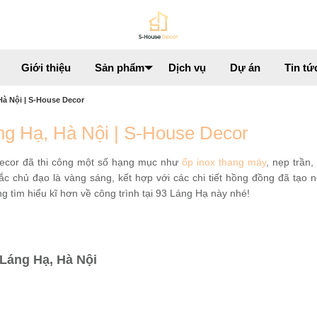
Giới thiệu
Sản phẩm
Dịch vụ
Dự án
Tin tứ
à Nội | S-House Decor
g Hạ, Hà Nội | S-House Decor
ecor đã thi công một số hạng mục như
ốp inox thang máy
, nẹp trần, 
 chủ đạo là vàng sáng, kết hợp với các chi tiết hồng đồng đã tạo 
g tìm hiểu kĩ hơn về công trình tại 93 Láng Hạ này nhé!
 Láng Hạ, Hà Nội