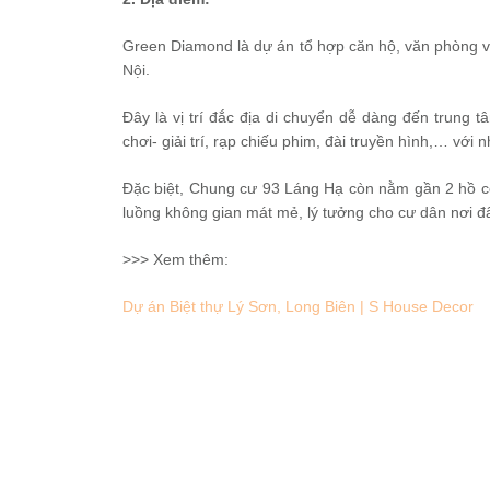
Green Diamond là dự án tổ hợp căn hộ, văn phòng và
Nội.
Đây là vị trí đắc địa di chuyển dễ dàng đến trung t
chơi- giải trí, rạp chiếu phim, đài truyền hình,… với n
Đặc biệt, Chung cư 93 Láng Hạ còn nằm gần 2 hồ c
luồng không gian mát mẻ, lý tưởng cho cư dân nơi đ
>>> Xem thêm:
Dự án Biệt thự Lý Sơn, Long Biên | S House Decor