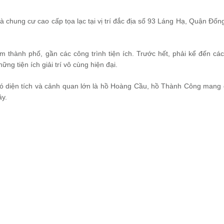
 chung cư cao cấp tọa lạc tại vị trí đắc địa số 93 Láng Hạ, Quận Đốn
âm thành phố, gần các công trình tiện ích. Trước hết, phải kể đến các
hững tiện ích giải trí vô cùng hiện đại.
ó diện tích và cảnh quan lớn là hồ Hoàng Cầu, hồ Thành Công mang
ây.