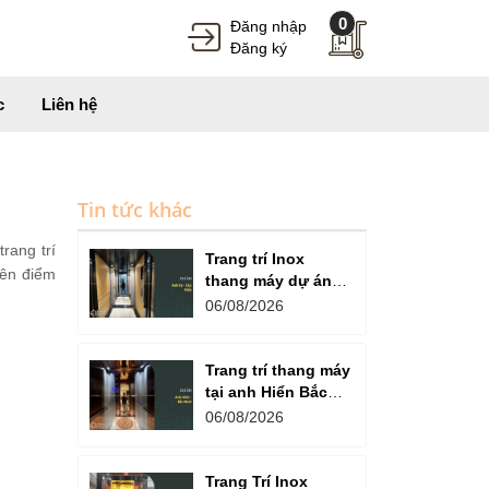
0
Đăng nhập
Đăng ký
c
Liên hệ
Tin tức khác
trang trí
Trang trí Inox
nên điểm
thang máy dự án
Anh Kỳ Cầu Giấy -
06/08/2026
Giải pháp hiện đại,
sang trọng
Trang trí thang máy
tại anh Hiển Bắc
Ninh - Tinh tế, Hiện
06/08/2026
đại và Bền đẹp
Trang Trí Inox