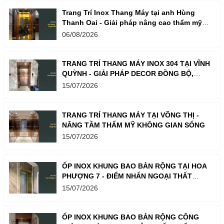
Trang Trí Inox Thang Máy tại anh Hùng
Thanh Oai - Giải pháp nâng cao thẩm mỹ
không gian sống
06/08/2026
TRANG TRÍ THANG MÁY INOX 304 TẠI VĨNH
QUỲNH - GIẢI PHÁP DECOR ĐỒNG BỘ,
NÂNG TẦM ĐẲNG CẤP KHÔNG GIAN
15/07/2026
TRANG TRÍ THANG MÁY TẠI VÕNG THỊ -
NÂNG TẦM THẨM MỸ KHÔNG GIAN SỐNG
15/07/2026
ỐP INOX KHUNG BAO BẢN RỘNG TẠI HOA
PHƯỢNG 7 - ĐIỂM NHẤN NGOẠI THẤT
SANG TRỌNG, TINH TẾ
15/07/2026
ỐP INOX KHUNG BAO BẢN RỘNG CÔNG