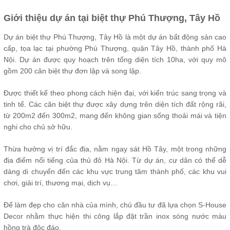
Giới thiệu dự án tại biệt thự Phú Thượng, Tây Hồ
Dự án biệt thự Phú Thượng, Tây Hồ là một dự án bất động sản cao
cấp, tọa lạc tại phường Phú Thượng, quận Tây Hồ, thành phố Hà
Nội. Dự án được quy hoạch trên tổng diện tích 10ha, với quy mô
gồm 200 căn biệt thự đơn lập và song lập.
Được thiết kế theo phong cách hiện đại, với kiến trúc sang trọng và
tinh tế. Các căn biệt thự được xây dựng trên diện tích đất rộng rãi,
từ 200m2 đến 300m2, mang đến không gian sống thoải mái và tiện
nghi cho chủ sở hữu.
Thừa hưởng vị trí đắc địa, nằm ngay sát Hồ Tây, một trong những
địa điểm nổi tiếng của thủ đô Hà Nội. Từ dự án, cư dân có thể dễ
dàng di chuyển đến các khu vực trung tâm thành phố, các khu vui
chơi, giải trí, thương mại, dịch vụ…
Để làm đẹp cho căn nhà của mình, chủ đầu tư đã lựa chọn S-House
Decor nhằm thực hiện thi công lắp đặt trần inox sóng nước màu
hồng trà độc đáo.