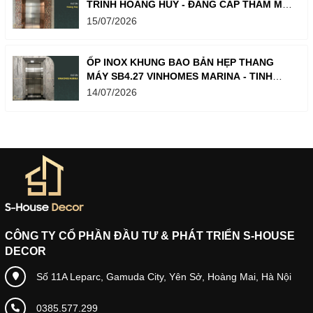
TRÌNH HOÀNG HUY - ĐẲNG CẤP THẨM MỸ,
BỀN BỈ DÀI LÂU
15/07/2026
ỐP INOX KHUNG BAO BẢN HẸP THANG
MÁY SB4.27 VINHOMES MARINA - TINH
GỌN, SANG TRỌNG, BỀN BỈ
14/07/2026
CÔNG TY CỔ PHẦN ĐẦU TƯ & PHÁT TRIỂN S-HOUSE
DECOR
Số 11A Leparc, Gamuda City, Yên Sở, Hoàng Mai, Hà Nội
0385.577.299