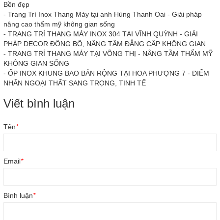
Bền đẹp
-
Trang Trí Inox Thang Máy tại anh Hùng Thanh Oai - Giải pháp
nâng cao thẩm mỹ không gian sống
-
TRANG TRÍ THANG MÁY INOX 304 TẠI VĨNH QUỲNH - GIẢI
PHÁP DECOR ĐỒNG BỘ, NÂNG TẦM ĐẲNG CẤP KHÔNG GIAN
-
TRANG TRÍ THANG MÁY TẠI VÕNG THỊ - NÂNG TẦM THẨM MỸ
KHÔNG GIAN SỐNG
-
ỐP INOX KHUNG BAO BẢN RỘNG TẠI HOA PHƯỢNG 7 - ĐIỂM
NHẤN NGOẠI THẤT SANG TRỌNG, TINH TẾ
Viết bình luận
Tên
*
Email
*
Bình luận
*