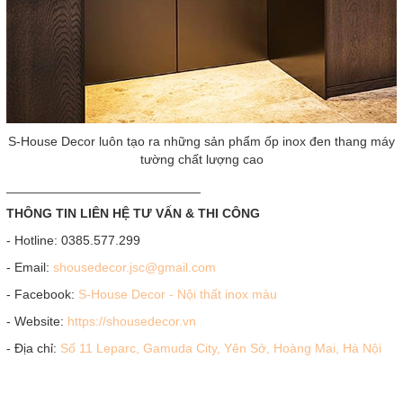
S-House Decor luôn tạo ra những sản phẩm ốp inox đen thang máy
tường chất lượng cao
___________________________
THÔNG TIN LIÊN HỆ TƯ VẤN & THI CÔNG
- Hotline: 0385.577.299
- Email:
shousedecor.jsc@gmail.com
- Facebook:
S-House Decor - Nội thất inox màu
- Website:
https://shousedecor.vn
- Địa chỉ:
Số 11 Leparc, Gamuda City, Yên Sở, Hoàng Mai, Hà Nội