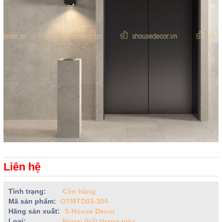
Liên hệ
Tình trạng:
Còn hàng
Mã sản phẩm:
OTMTD03-304
Hãng sản xuất:
S-House Decor
Loại:
Ngoại thất thang máy