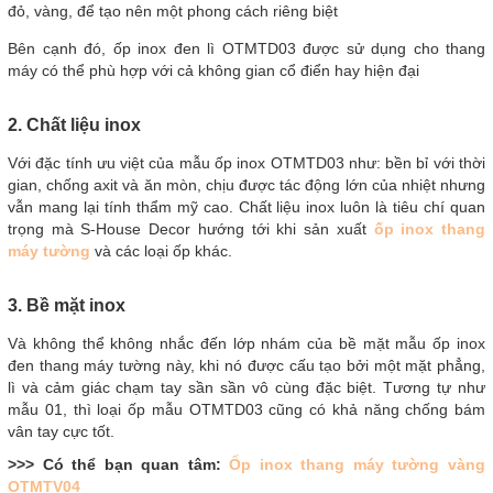
đỏ, vàng, để tạo nên một phong cách riêng biệt
Bên cạnh đó, ốp inox đen lì OTMTD03 được sử dụng cho thang
máy có thể phù hợp với cả không gian cổ điển hay hiện đại
2. Chất liệu inox
Với đặc tính ưu việt của mẫu ốp inox OTMTD03 như: bền bỉ với thời
gian, chống axit và ăn mòn, chịu được tác động lớn của nhiệt nhưng
vẫn mang lại tính thẩm mỹ cao. Chất liệu inox luôn là tiêu chí quan
trọng mà S-House Decor hướng tới khi sản xuất
ốp inox thang
máy tường
và các loại ốp khác.
3. Bề mặt inox
Và không thể không nhắc đến lớp nhám của bề mặt mẫu ốp inox
đen thang máy tường này, khi nó được cấu tạo bởi một mặt phẳng,
lì và cảm giác chạm tay sần sần vô cùng đặc biệt. Tương tự như
mẫu 01, thì loại ốp mẫu OTMTD03 cũng có khả năng chống bám
vân tay cực tốt.
>>> Có thể bạn quan tâm:
Ốp inox thang máy tường vàng
OTMTV04