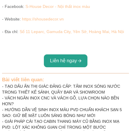
- Facebook:
S-House Decor - Nội thất inox màu
- Website:
https://shousedecor.vn
- Địa chỉ:
Số 11 Leparc, Gamuda City, Yên Sở, Hoàng Mai, Hà Nội
Liên hệ ngay
Bài viết liên quan:
-
TẠO DẤU ẤN THỊ GIÁC ĐẲNG CẤP: TẤM INOX SÓNG NƯỚC
TRONG THIẾT KẾ SẢNH, QUẦY BAR VÀ SHOWROOM
-
VÁCH NGĂN INOX CNC VÀ VÁCH GỖ, LỰA CHỌN NÀO BỀN
HƠN?
-
HƯỚNG DẪN VỆ SINH INOX MÀU PVD CHUẨN KHÁCH SẠN 5
SAO: GIỮ BỀ MẶT LUÔN SÁNG BÓNG NHƯ MỚI
-
GIẢI PHÁP CẢI TẠO CABIN THANG MÁY CŨ BẰNG INOX MẠ
PVD: LỘT XÁC KHÔNG GIAN CHỈ TRONG MỘT BƯỚC