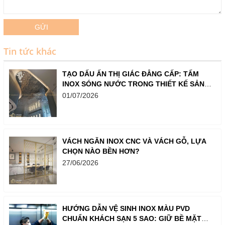
GỬI
Tin tức khác
TẠO DẤU ẤN THỊ GIÁC ĐẲNG CẤP: TẤM
INOX SÓNG NƯỚC TRONG THIẾT KẾ SẢNH,
QUẦY BAR VÀ SHOWROOM
01/07/2026
VÁCH NGĂN INOX CNC VÀ VÁCH GỖ, LỰA
CHỌN NÀO BỀN HƠN?
27/06/2026
HƯỚNG DẪN VỆ SINH INOX MÀU PVD
CHUẨN KHÁCH SẠN 5 SAO: GIỮ BỀ MẶT