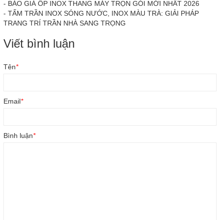
-
BÁO GIÁ ỐP INOX THANG MÁY TRỌN GÓI MỚI NHẤT 2026
-
TẤM TRẦN INOX SÓNG NƯỚC, INOX MÀU TRÀ: GIẢI PHÁP
TRANG TRÍ TRẦN NHÀ SANG TRỌNG
Viết bình luận
Tên
*
Email
*
Bình luận
*