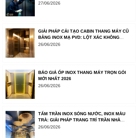
LUÔN SÁNG BÓNG NHƯ MỚI
27/06/2026
GIẢI PHÁP CẢI TẠO CABIN THANG MÁY CŨ
BẰNG INOX MẠ PVD: LỘT XÁC KHÔNG
GIAN CHỈ TRONG MỘT BƯỚC
26/06/2026
BÁO GIÁ ỐP INOX THANG MÁY TRỌN GÓI
MỚI NHẤT 2026
26/06/2026
TẤM TRẦN INOX SÓNG NƯỚC, INOX MÀU
TRÀ: GIẢI PHÁP TRANG TRÍ TRẦN NHÀ
SANG TRỌNG
26/06/2026