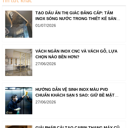
Tin tức khác
TẠO DẤU ẤN THỊ GIÁC ĐẲNG CẤP: TẤM
INOX SÓNG NƯỚC TRONG THIẾT KẾ SẢNH,
QUẦY BAR VÀ SHOWROOM
01/07/2026
VÁCH NGĂN INOX CNC VÀ VÁCH GỖ, LỰA
CHỌN NÀO BỀN HƠN?
27/06/2026
HƯỚNG DẪN VỆ SINH INOX MÀU PVD
CHUẨN KHÁCH SẠN 5 SAO: GIỮ BỀ MẶT
LUÔN SÁNG BÓNG NHƯ MỚI
27/06/2026
GIẢI PHÁP CẢI TẠO CABIN THANG MÁY CŨ