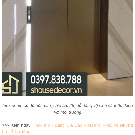
Inox nhám có độ bền cao, chịu lực tốt, dễ dàng vệ sinh và thân thiện
với môi trường
>>> Xem ngay:
Inox Mờ - Bảng Giá Cập Nhật Mới Nhất Và Những
Lưu Ý Khi Mua