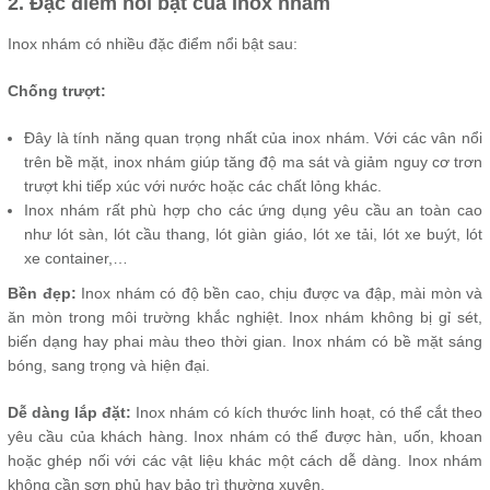
2. Đặc điểm nổi bật của Inox nhám
Inox nhám có nhiều đặc điểm nổi bật sau:
Chống trượt:
Đây là tính năng quan trọng nhất của inox nhám. Với các vân nổi
trên bề mặt, inox nhám giúp tăng độ ma sát và giảm nguy cơ trơn
trượt khi tiếp xúc với nước hoặc các chất lỏng khác.
Inox nhám rất phù hợp cho các ứng dụng yêu cầu an toàn cao
như lót sàn, lót cầu thang, lót giàn giáo, lót xe tải, lót xe buýt, lót
xe container,…
Bền đẹp:
Inox nhám có độ bền cao, chịu được va đập, mài mòn và
ăn mòn trong môi trường khắc nghiệt. Inox nhám không bị gỉ sét,
biến dạng hay phai màu theo thời gian. Inox nhám có bề mặt sáng
bóng, sang trọng và hiện đại.
Dễ dàng lắp đặt:
Inox nhám có kích thước linh hoạt, có thể cắt theo
yêu cầu của khách hàng. Inox nhám có thể được hàn, uốn, khoan
hoặc ghép nối với các vật liệu khác một cách dễ dàng. Inox nhám
không cần sơn phủ hay bảo trì thường xuyên.