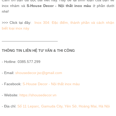
inox nhám và
S-House Decor - Nội thất inox màu
ở phần dưới
nhé!
>>> Click tại đây:
Inox 304: Đặc điểm, thành phần và cách nhận
biết loại inox này
___________________________
THÔNG TIN LIÊN HỆ TƯ VẤN & THI CÔNG
- Hotline: 0385.577.299
- Email:
shousedecor.jsc@gmail.com
- Facebook:
S-House Decor - Nội thất inox màu
- Website:
https://shousedecor.vn
- Địa chỉ:
Số 11 Leparc, Gamuda City, Yên Sở, Hoàng Mai, Hà Nội