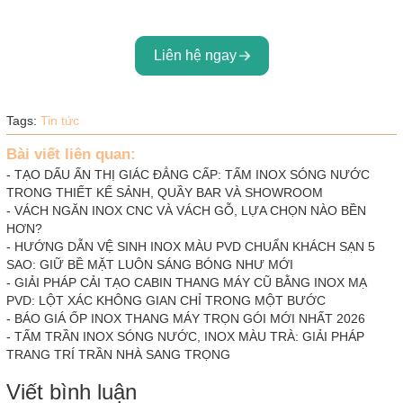
Liên hệ ngay
Tags:
Tin tức
Bài viết liên quan:
-
TẠO DẤU ẤN THỊ GIÁC ĐẲNG CẤP: TẤM INOX SÓNG NƯỚC
TRONG THIẾT KẾ SẢNH, QUẦY BAR VÀ SHOWROOM
-
VÁCH NGĂN INOX CNC VÀ VÁCH GỖ, LỰA CHỌN NÀO BỀN
HƠN?
-
HƯỚNG DẪN VỆ SINH INOX MÀU PVD CHUẨN KHÁCH SẠN 5
SAO: GIỮ BỀ MẶT LUÔN SÁNG BÓNG NHƯ MỚI
-
GIẢI PHÁP CẢI TẠO CABIN THANG MÁY CŨ BẰNG INOX MẠ
PVD: LỘT XÁC KHÔNG GIAN CHỈ TRONG MỘT BƯỚC
-
BÁO GIÁ ỐP INOX THANG MÁY TRỌN GÓI MỚI NHẤT 2026
-
TẤM TRẦN INOX SÓNG NƯỚC, INOX MÀU TRÀ: GIẢI PHÁP
TRANG TRÍ TRẦN NHÀ SANG TRỌNG
Viết bình luận