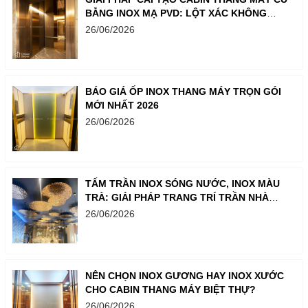
BẰNG INOX MẠ PVD: LỘT XÁC KHÔNG
GIAN CHỈ TRONG MỘT BƯỚC
26/06/2026
BÁO GIÁ ỐP INOX THANG MÁY TRỌN GÓI
MỚI NHẤT 2026
26/06/2026
TẤM TRẦN INOX SÓNG NƯỚC, INOX MÀU
TRÀ: GIẢI PHÁP TRANG TRÍ TRẦN NHÀ
SANG TRỌNG
26/06/2026
NÊN CHỌN INOX GƯƠNG HAY INOX XƯỚC
CHO CABIN THANG MÁY BIỆT THỰ?
26/06/2026