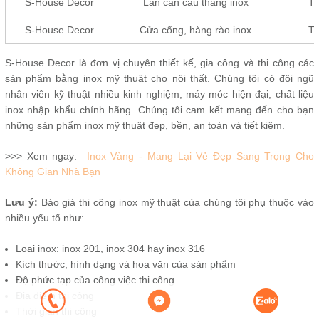
S-House Decor
Lan can cầu thang inox
Từ
S-House Decor
Cửa cổng, hàng rào inox
Từ
S-House Decor là đơn vị chuyên thiết kế, gia công và thi công các
sản phẩm bằng inox mỹ thuật cho nội thất. Chúng tôi có đội ngũ
nhân viên kỹ thuật nhiều kinh nghiệm, máy móc hiện đại, chất liệu
inox nhập khẩu chính hãng. Chúng tôi cam kết mang đến cho bạn
những sản phẩm inox mỹ thuật đẹp, bền, an toàn và tiết kiệm.
>>> Xem ngay:
Inox Vàng - Mang Lại Vẻ Đẹp Sang Trọng Cho
Không Gian Nhà Bạn
Lưu ý:
Báo giá thi công inox mỹ thuật của chúng tôi phụ thuộc vào
nhiều yếu tố như:
Loại inox: inox 201, inox 304 hay inox 316
Kích thước, hình dạng và hoa văn của sản phẩm
Độ phức tạp của công việc thi công
Địa điểm thi công
Thời gian thi công