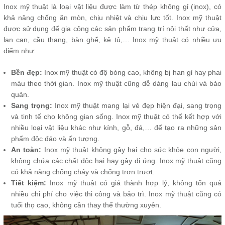
Inox mỹ thuật là loại vật liệu được làm từ thép không gỉ (inox), có
khả năng chống ăn mòn, chịu nhiệt và chịu lực tốt. Inox mỹ thuật
được sử dụng để gia công các sản phẩm trang trí nội thất như cửa,
lan can, cầu thang, bàn ghế, kệ tủ,… Inox mỹ thuật có nhiều ưu
điểm như:
Bền đẹp:
Inox mỹ thuật có độ bóng cao, không bị han gỉ hay phai
màu theo thời gian. Inox mỹ thuật cũng dễ dàng lau chùi và bảo
quản.
Sang trọng:
Inox mỹ thuật mang lại vẻ đẹp hiện đại, sang trọng
và tinh tế cho không gian sống. Inox mỹ thuật có thể kết hợp với
nhiều loại vật liệu khác như kính, gỗ, đá,… để tạo ra những sản
phẩm độc đáo và ấn tượng.
An toàn:
Inox mỹ thuật không gây hại cho sức khỏe con người,
không chứa các chất độc hại hay gây dị ứng. Inox mỹ thuật cũng
có khả năng chống cháy và chống trơn trượt.
Tiết kiệm:
Inox mỹ thuật có giá thành hợp lý, không tốn quá
nhiều chi phí cho việc thi công và bảo trì. Inox mỹ thuật cũng có
tuổi thọ cao, không cần thay thế thường xuyên.