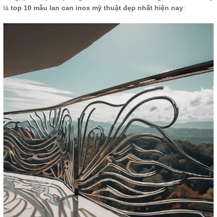
là
top 10 mẫu lan can inox mỹ thuật đẹp nhất hiện nay
: